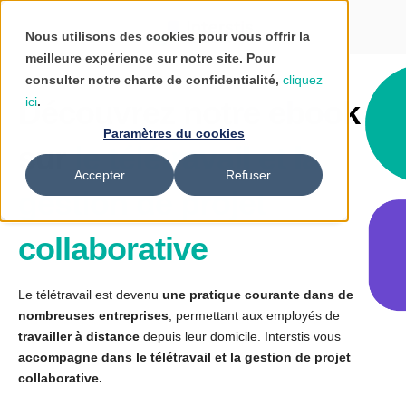
Nous utilisons des cookies pour vous offrir la
meilleure expérience sur notre site. Pour
consulter notre charte de confidentialité,
cliquez
Découvrez notre ebook
ici
.
Paramètres du cookies
sur
le
télétravail et la
Accepter
Refuser
gestion de projet
collaborative
Le télétravail est devenu
une pratique courante dans de
nombreuses entreprises
, permettant aux employés de
travailler à distance
depuis leur domicile.
Interstis vous
accompagne dans
le télétravail et la gestion de projet
collaborative.